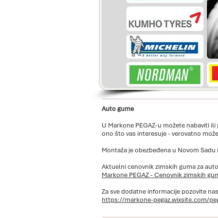
Auto gume
U Markone PEGAZ-u možete nabaviti ili p
ono što vas interesuje - verovatno može
Montaža je obezbeđena u Novom Sadu i
Aktuelni cenovnik zimskih guma za aut
Markone PEGAZ - Cenovnik zimskih gu
Za sve dodatne informacije pozovite nas
https://markone-pegaz.wixsite.com/peg