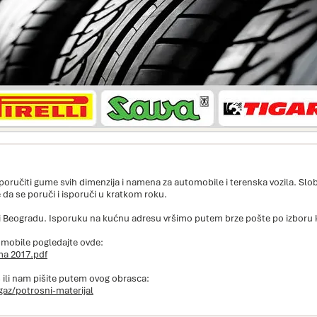
oručiti gume svih dimenzija i namena za automobile i terenska vozila. Slo
 da se poruči i isporuči u kratkom roku.
 Beogradu. Isporuku na kućnu adresu vršimo putem brze pošte po izboru 
omobile pogledajte ovde:
ma 2017.pdf
 ili nam pišite putem ovog obrasca:
az/potrosni-materijal