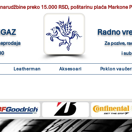
 narudžbine preko 15.000 RSD, poštarinu plaća Markone 
EGAZ
Radno vr
eleprodaja
Za pozive, r
00
i su
Leatherman
Aksesoari
Poklon vaučer