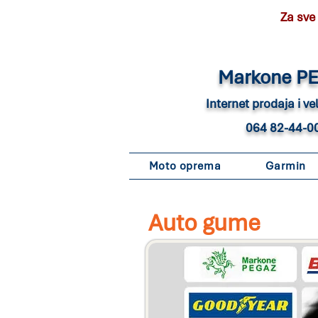
Za sve
Marko
ne P
Internet pro
daja i v
064 82-44-0
Moto oprema
Garmin
Auto gume