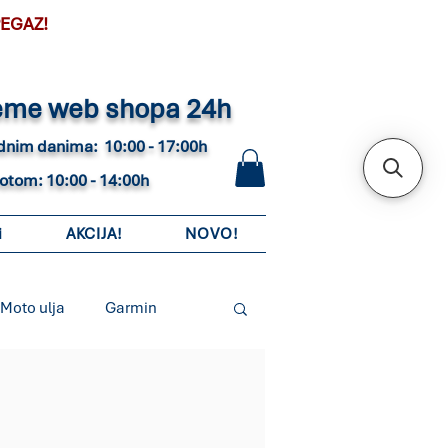
PEGAZ!
eme web shopa 24h
adnim danima: 10:00 - 17:00h
botom: 10:00 - 14:00h
i
AKCIJA!
NOVO!
Moto ulja
Garmin
Moto koferi i torbe