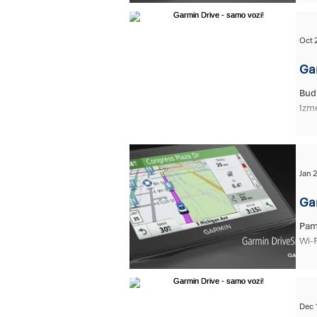
Oct 
Gar
Budni pratilac na vašim svak
Izme
Jan 2
Gar
Pame
Wi-F
Dec 