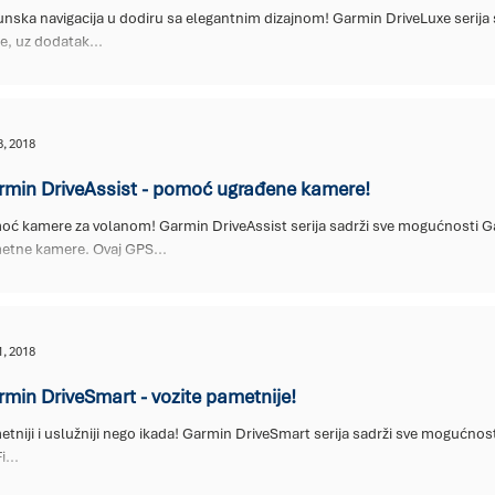
nska navigacija u dodiru sa elegantnim dizajnom! Garmin DriveLuxe serij
or
Garmin nautički
Garmin wearables
Moto kočio
je, uz dodatak...
o viziri
Auto gume
Oprema za automobile
Moto fi
8, 2018
rmin DriveAssist - pomoć ugrađene kamere!
unikacioni Uređaji
Komunikacioni uređaji
Popusti i Pr
oć kamere za volanom! Garmin DriveAssist serija sadrži sve mogućnosti Ga
etne kamere. Ovaj GPS...
ardo
AKCIJA!
1, 2018
min DriveSmart - vozite pametnije!
tniji i uslužniji nego ikada! Garmin DriveSmart serija sadrži sve mogućnos
i...