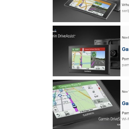
Vrhu
Garmin sport
Garmin outdo
seri
Garmin akcione kamere
Mot
Nov 
Ga
Moto roll i crash barovi
Kom
Pom
pam
Leatherman
Cerade
C
Nov 
Gar
Pame
Wi-F