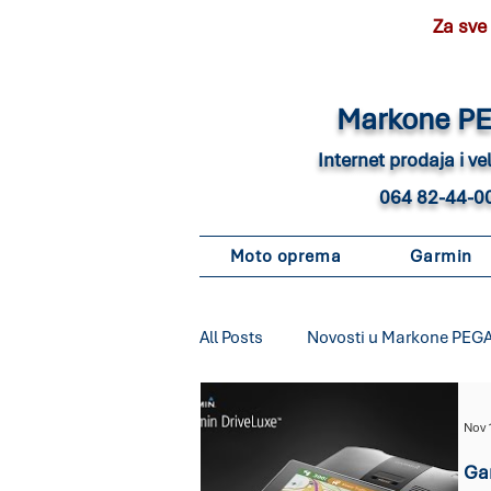
Za sve
Marko
ne P
Internet pro
daja i v
064 82-44-0
Moto oprema
Garmin
All Posts
Novosti u Markone PEG
Garmin automotive
Garmin 
Nov 
Gar