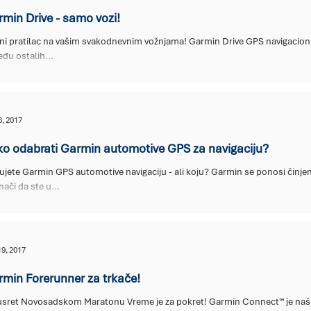
min Drive - samo vozi!
odnevnim vožnjama! Garmin Drive GPS navigacioni uređaji su vrlo jednostavni za korišćenje.
đu ostalih...
6, 2017
o odabrati Garmin automotive GPS za navigaciju?
 Garmin GPS automotive navigaciju - ali koju? Garmin se ponosi činjenicom da u ponudi ima uređaj za svakoga.
nači da ste u...
19, 2017
min Forerunner za trkače!
usret Novosadskom Maratonu Vreme je za pokret! Garmin Connect™ je naša b