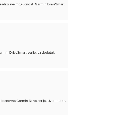
a sadrži sve mogućnosti Garmin DriveSmart
ne pločice
lteri
Cardo Akcije
omocije
Izduvni sistemi
rmin DriveSmart serije, uz dodatak
ti osnovne Garmin Drive serije. Uz dodatke.