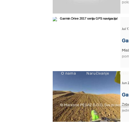
pok
Jul 1
Gar
Misl
pomo
O nama
Naručivanje
Uslo
Jun 
Gar
Zab
© Markone PEGAZ D.O.O. Sva prava zad
jedn