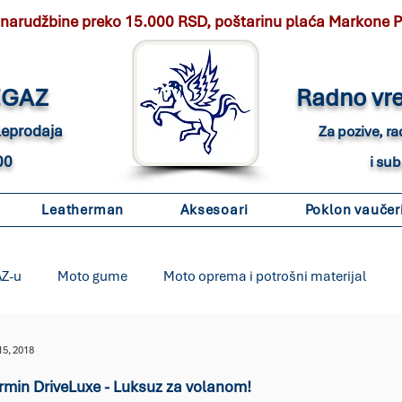
 narudžbine preko 15.000 RSD, poštarinu plaća Markone 
EGAZ
Radno vr
eleprodaja
Za pozive, r
00
i su
Leatherman
Aksesoari
Poklon vaučer
AZ-u
Moto gume
Moto oprema i potrošni materijal
kartografija
Moto akumulatori
Moto lanci i lančanici
15, 2018
min DriveLuxe - Luksuz za volanom!