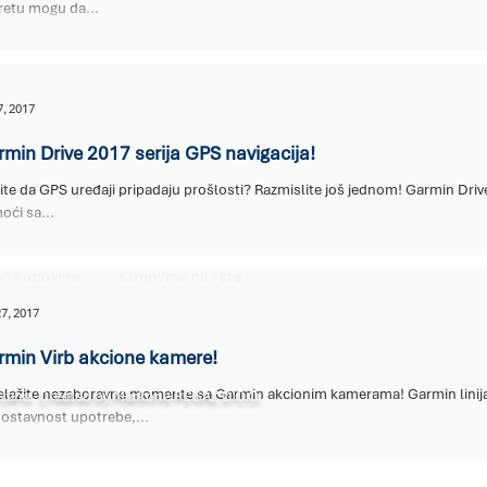
retu mogu da...
7, 2017
min Drive 2017 serija GPS navigacija!
ite da GPS uređaji pripadaju prošlosti? Razmislite još jednom! Garmin Drive
ći sa...
vi kupovine
Kupovina na rate
27, 2017
min Virb akcione kamere!
eležite nezaboravne momente sa Garmin akcionim kamerama! Garmin linij
ržana. Created by Markone PEGAZ D.O.O.
ostavnost upotrebe,...