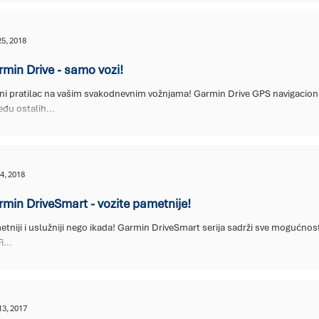
25, 2018
min Drive - samo vozi!
odnevnim vožnjama! Garmin Drive GPS navigacioni uređaji su vrlo jednostavni za korišćenje.
đu ostalih...
4, 2018
min DriveSmart - vozite pametnije!
tniji i uslužniji nego ikada! Garmin DriveSmart serija sadrži sve mogućnos
i...
13, 2017