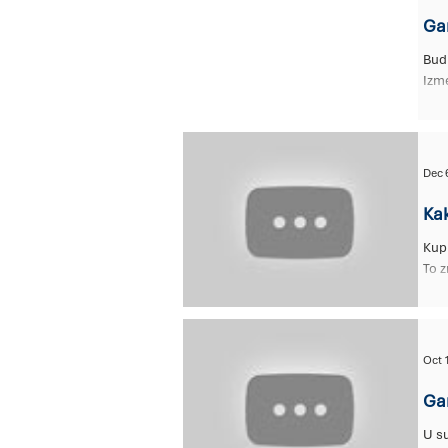
Gar
Budni pratilac na vašim svak
Izme
Dec 
Kak
Kupujete
To z
Oct 
Gar
U s