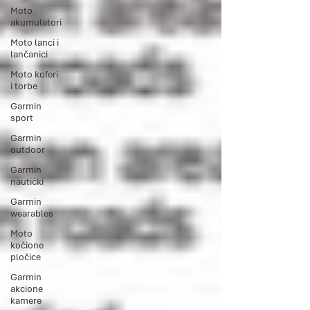
Moto
akumulatori
Moto lanci i
lančanici
Moto koferi
i torbe
Garmin
sport
Garmin
outdoor
Garmin
nautički
Garmin
wearables
Moto
kočione
pločice
Garmin
akcione
kamere