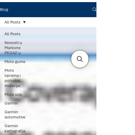
Blog
All Posts
All Posts
Novosti u
Markone
PEGAZ-u
Moto gume
Moto
oprema i
potrošni
materijal
Moto ulja
Garmin
Garmin
automotive
Garmin
kartografija