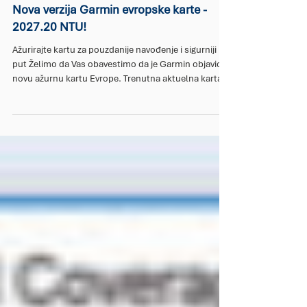
5 days ago
Nova verzija Garmin evropske karte -
2027.20 NTU!
Ažurirajte kartu za pouzdanije navođenje i sigurniji
put Želimo da Vas obavestimo da je Garmin objavio
novu ažurnu kartu Evrope. Trenutna aktuelna karta
Evrope za Garmin GPS uređaje je City Navigator NTU
2023.30. Markone PEGAZ kao diler za Garmin GPS
uređaje za Vojvodinu poziva Vas da nas pozovete da
BESPLATNO preuzmemo ili da sami donesete Vaš
Garmin uređaj na redovno ažuriranje (update)
softvera samog uređaja i kartografije!