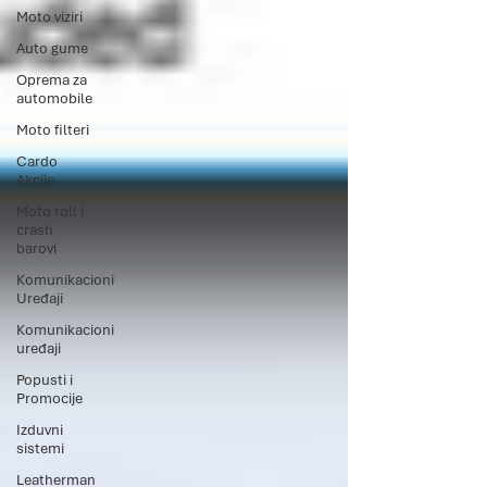
Moto viziri
Auto gume
Oprema za
automobile
Moto filteri
Cardo
Akcije
Moto roll i
crash
barovi
Komunikacioni
Uređaji
Komunikacioni
uređaji
Popusti i
Promocije
Izduvni
sistemi
Leatherman