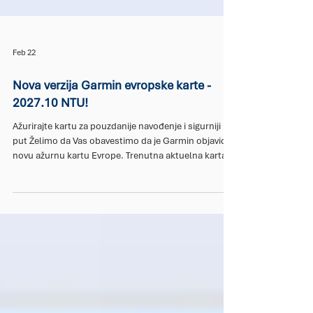
Feb 22
Nova verzija Garmin evropske karte -
2027.10 NTU!
Ažurirajte kartu za pouzdanije navođenje i sigurniji
put Želimo da Vas obavestimo da je Garmin objavio
novu ažurnu kartu Evrope. Trenutna aktuelna karta
Evrope za Garmin GPS uređaje je City Navigator NTU
2023.30. Markone PEGAZ kao diler za Garmin GPS
uređaje za Vojvodinu poziva Vas da nas pozovete da
BESPLATNO preuzmemo ili da sami donesete Vaš
Garmin uređaj na redovno ažuriranje (update)
softvera samog uređaja i kartografije!