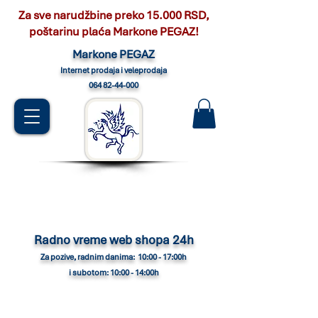
Za sve narudžbine preko 15.000 RSD,
poštarinu plaća Markone PEGAZ!
Marko
ne PEGAZ
Internet pro
daja i veleprodaja
064 82-44-000
Radno vreme web shopa 24h
Za pozive, radnim danima: 10:00 - 17:00h
i subotom: 10:00 - 14:00h