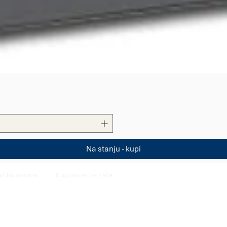
Quick View
Na stanju - kupi
vi kupovine
Kupovina na rate