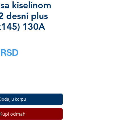
.sa kiselinom
 desni plus
x145) 130A
Price
 RSD
Dodaj u korpu
Kupi odmah