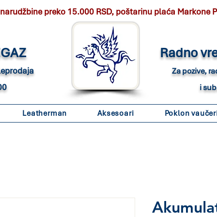
 narudžbine preko 15.000 RSD, poštarinu plaća Markone 
EGAZ
Radno vr
eleprodaja
Za pozive, r
00
i su
Leatherman
Aksesoari
Poklon vaučer
Akumula