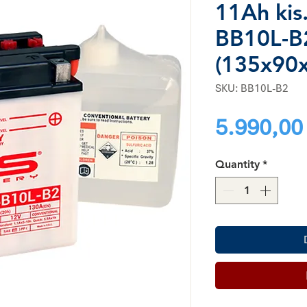
11Ah kis
BB10L-B2
(135x90
SKU: BB10L-B2
5.990,00
Quantity
*