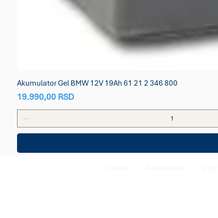
Akumulator Gel BMW 12V 19Ah 61 21 2 346 800
Price
19.990,00 RSD
O nama
Naručivanje
Uslo