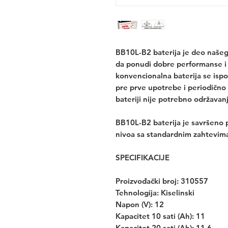
BB10L-B2 baterija je deo našeg
da ponudi dobre performanse i
konvencionalna baterija se ispor
pre prve upotrebe i periodično 
bateriji nije potrebno održava
BB10L-B2 baterija je savršeno 
nivoa sa standardnim zahtevim
SPECIFIKACIJE
Proizvođački broj: 310557
Tehnologija: Kiselinski
Napon (V): 12
Kapacitet 10 sati (Ah): 11
Kapacitet 20 sati (Ah): 11,6