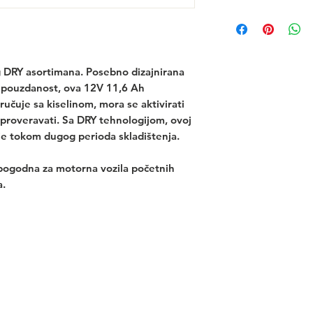
 DRY asortimana. Posebno dizajnirana 
 pouzdanost, ova 12V 11,6 Ah 
učuje sa kiselinom, mora se aktivirati 
proveravati. Sa DRY tehnologijom, ovoj 
nje tokom dugog perioda skladištenja.
pogodna za motorna vozila početnih 
a.