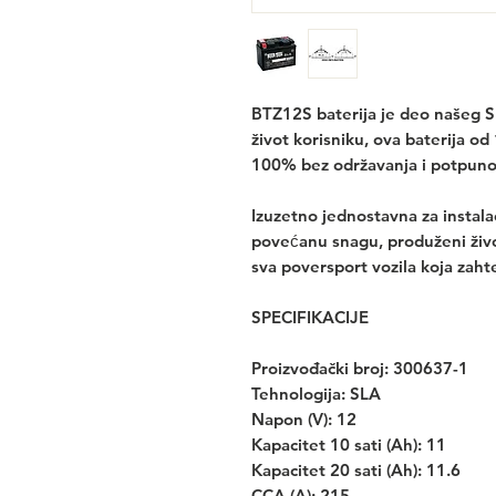
BTZ12S baterija je deo našeg SL
život korisniku, ova baterija o
100% bez održavanja i potpuno 
Izuzetno jednostavna za instalac
povećanu snagu, produženi živ
sva poversport vozila koja zah
SPECIFIKACIJE
Proizvođački broj: 300637-1
Tehnologija: SLA
Napon (V): 12
Kapacitet 10 sati (Ah): 11
Kapacitet 20 sati (Ah): 11.6
CCA (A): 215