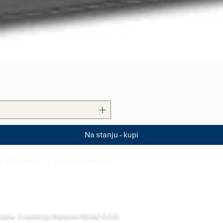
Quick View
Na stanju - kupi
vi kupovine
Kupovina na rate
ržana. Created by Markone PEGAZ D.O.O.