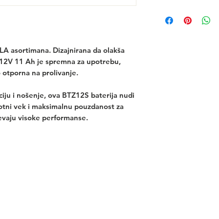
A asortimana. Dizajnirana da olakša 
d 12V 11 Ah je spremna za upotrebu, 
otporna na prolivanje.
iju i nošenje, ova BTZ12S baterija nudi 
otni vek i maksimalnu pouzdanost za 
tevaju visoke performanse.