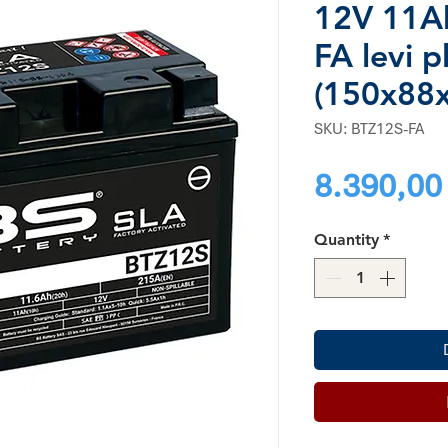
12V 11A
FA levi p
(150x88
SKU: BTZ12S-FA
8.390,00
Quantity
*