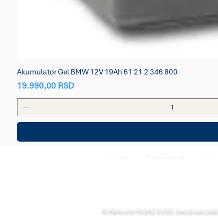
Akumulator Gel BMW 12V 19Ah 61 21 2 346 800
Price
19.990,00 RSD
O nama
Naručivanje
Uslo
© Markone PEGAZ D.O.O. Sva prava zad