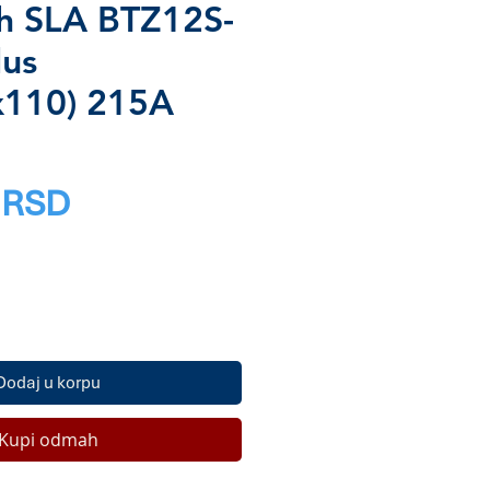
h SLA BTZ12S-
lus
x110) 215A
Price
 RSD
Dodaj u korpu
Kupi odmah