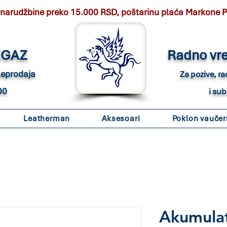
 narudžbine preko 15.000 RSD, poštarinu plaća Markone 
EGAZ
Radno vr
eleprodaja
Za pozive, r
00
i su
Leatherman
Aksesoari
Poklon vaučer
Akumula