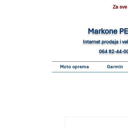
Za sve
Marko
ne P
Internet pro
daja i v
064 82-44-0
Moto oprema
Garmin