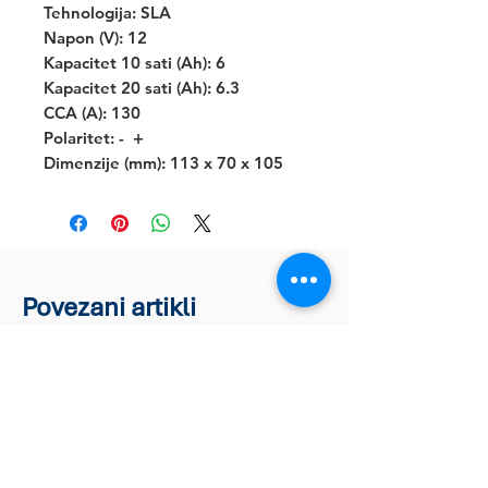
Tehnologija: SLA
Napon (V): 12
Kapacitet 10 sati (Ah): 6
Kapacitet 20 sati (Ah): 6.3
CCA (A): 130
Polaritet: -  +
Dimenzije (mm): 113 x 70 x 105
Povezani artikli