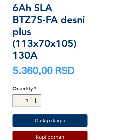
6Ah SLA
BTZ7S-FA desni
plus
(113x70x105)
130A
Price
5.360,00 RSD
Quantity
*
Dodaj u korpu
Kupi odmah