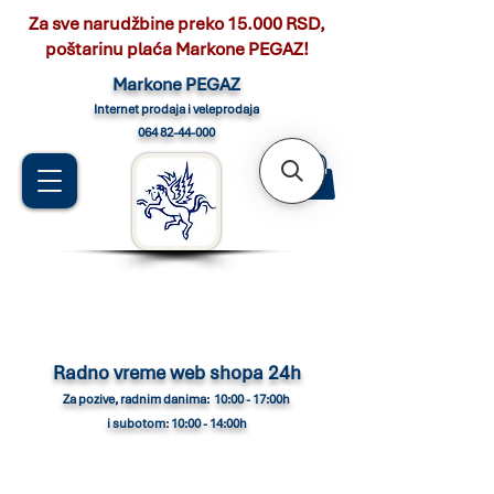
Za sve narudžbine preko 15.000 RSD,
poštarinu plaća Markone PEGAZ!
Marko
ne PEGAZ
Internet pro
daja i veleprodaja
064 82-44-000
Radno vreme web shopa 24h
Za pozive, radnim danima: 10:00 - 17:00h
i subotom: 10:00 - 14:00h