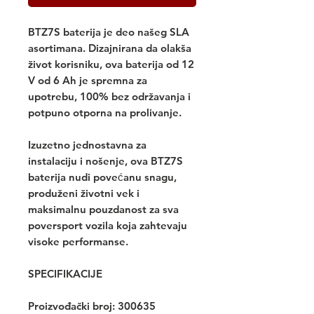
BTZ7S baterija je deo našeg SLA 
asortimana. Dizajnirana da olakša 
život korisniku, ova baterija od 12 
V od 6 Ah je spremna za 
upotrebu, 100% bez održavanja i 
potpuno otporna na prolivanje.
Izuzetno jednostavna za 
instalaciju i nošenje, ova BTZ7S 
baterija nudi povećanu snagu, 
produženi životni vek i 
maksimalnu pouzdanost za sva 
poversport vozila koja zahtevaju 
visoke performanse.
SPECIFIKACIJE
Proizvođački broj: 300635