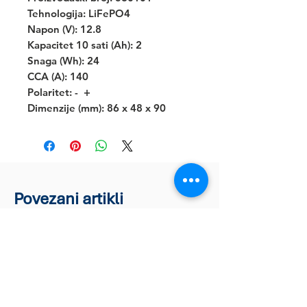
Tehnologija: LiFePO4
Napon (V): 12.8
Kapacitet 10 sati (Ah): 2
Snaga (Wh): 24
CCA (A): 140
Polaritet: -  +
Dimenzije (mm): 86 x 48 x 90
Povezani artikli