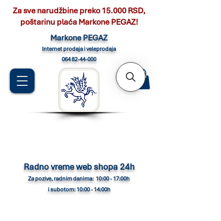
Za sve narudžbine preko 15.000 RSD,
poštarinu plaća Markone PEGAZ!
Marko
ne PEGAZ
Internet pro
daja i veleprodaja
064 82-44-000
Radno vreme web shopa 24h
Za pozive, radnim danima: 10:00 - 17:00h
i subotom: 10:00 - 14:00h