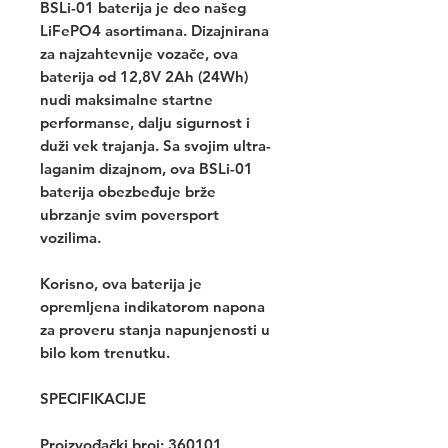
BSLi-01 baterija je deo našeg 
LiFePO4 asortimana. Dizajnirana 
za najzahtevnije vozače, ova 
baterija od 12,8V 2Ah (24Wh) 
nudi maksimalne startne 
performanse, dalju sigurnost i 
duži vek trajanja. Sa svojim ultra-
laganim dizajnom, ova BSLi-01 
baterija obezbeđuje brže 
ubrzanje svim poversport 
vozilima.
Korisno, ova baterija je 
opremljena indikatorom napona 
za proveru stanja napunjenosti u 
bilo kom trenutku.
SPECIFIKACIJE
Proizvođački broj: 360101