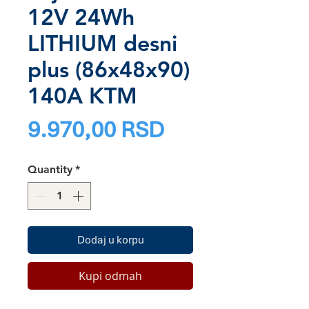
12V 24Wh
LITHIUM desni
plus (86x48x90)
140A KTM
Price
9.970,00 RSD
Quantity
*
Dodaj u korpu
Kupi odmah