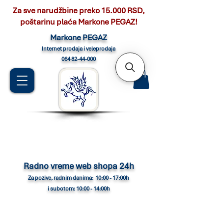
Za sve narudžbine preko 15.000 RSD,
poštarinu plaća Markone PEGAZ!
Marko
ne PEGAZ
Internet pro
daja i veleprodaja
064 82-44-000
Radno vreme web shopa 24h
Za pozive, radnim danima: 10:00 - 17:00h
i subotom: 10:00 - 14:00h