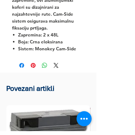
zapremine, ovi aluminijumski
koferi su dizajnirani za
najzahtevnije rute. Cam-Side
sistem osigurava maksimalnu
fiksaciju prtljaga.
Zapremina: 2 x 48L
Boja: Crna eloksirana
Sistem: Monokey Cam-Side
Povezani artikli