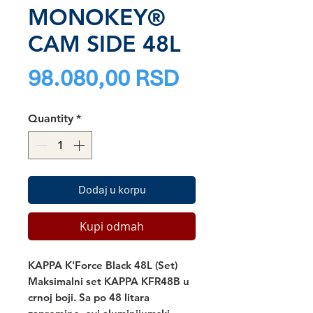
MONOKEY®
CAM SIDE 48L
Price
98.080,00 RSD
Quantity
*
Dodaj u korpu
Kupi odmah
KAPPA K'Force Black 48L (Set)
Maksimalni set
KAPPA KFR48B
u
crnoj boji. Sa po 48 litara