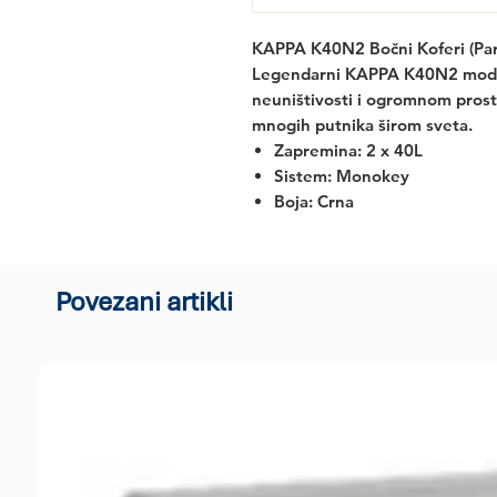
KAPPA K40N2 Bočni Koferi (Par
Legendarni
KAPPA K40N2
model
neuništivosti i ogromnom prosto
mnogih putnika širom sveta.
Zapremina: 2 x 40L
Sistem: Monokey
Boja: Crna
Povezani artikli