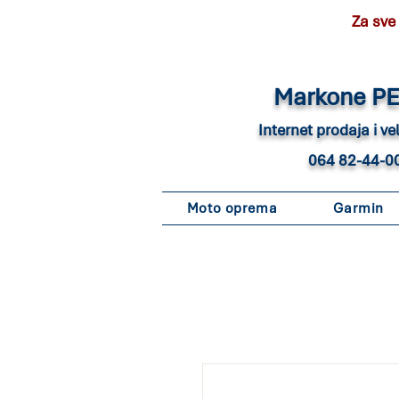
Za sve
Marko
ne P
Internet pro
daja i v
064 82-44-0
Moto oprema
Garmin