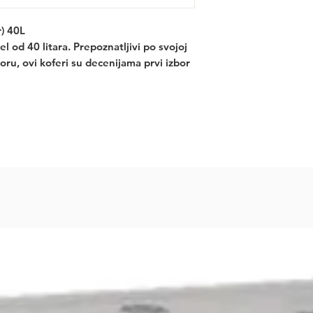
) 40L
 od 40 litara. Prepoznatljivi po svojoj
ru, ovi koferi su decenijama prvi izbor