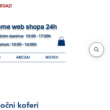
PEGAZ!
eme web shopa 24h
adnim danima: 10:00 - 17:00h
botom: 10:00 - 14:00h
i
AKCIJA!
NOVO!
čni koferi