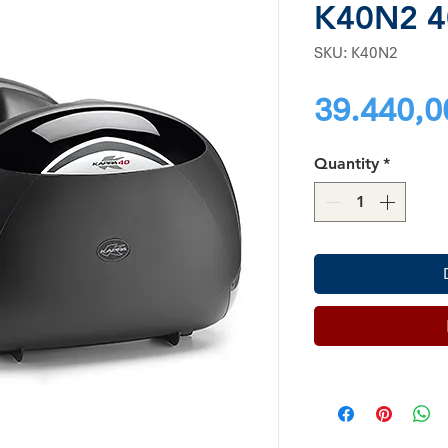
K40N2 4
SKU: K40N2
39.440,0
Quantity
*