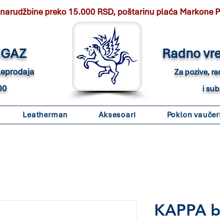
 narudžbine preko 15.000 RSD, poštarinu plaća Markone 
EGAZ
Radno vr
eleprodaja
Za pozive, r
00
i su
Leatherman
Aksesoari
Poklon vaučer
KAPPA bo