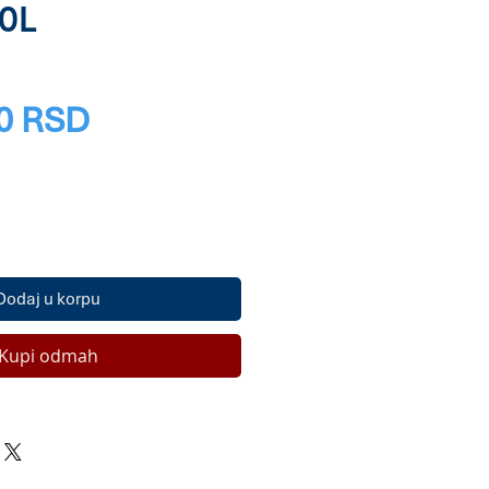
0L
Price
0 RSD
Dodaj u korpu
Kupi odmah