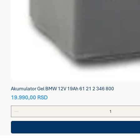
Akumulator Gel BMW 12V 19Ah 61 21 2 346 800
Price
19.990,00 RSD