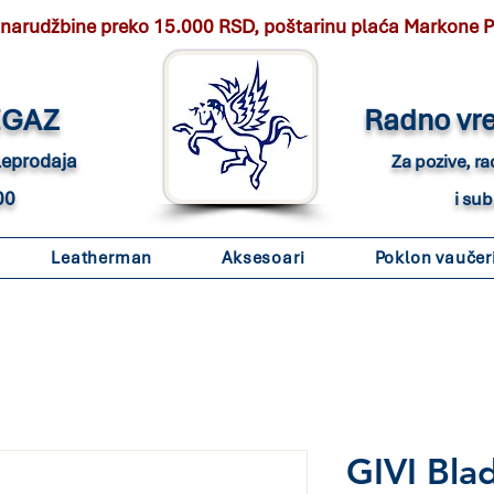
 narudžbine preko 15.000 RSD, poštarinu plaća Markone 
EGAZ
Radno vr
eleprodaja
Za pozive, r
00
i su
Leatherman
Aksesoari
Poklon vaučer
GIVI Blad