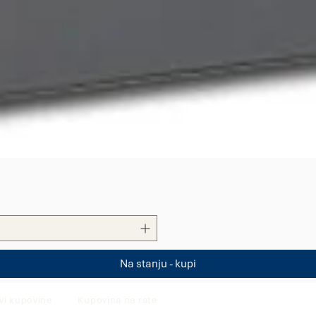
Quick View
Na stanju - kupi
vi kupovine
Kupovina na rate