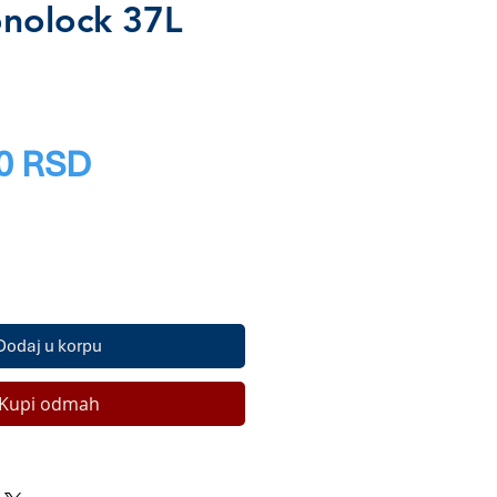
nolock 37L
Price
0 RSD
Dodaj u korpu
Kupi odmah