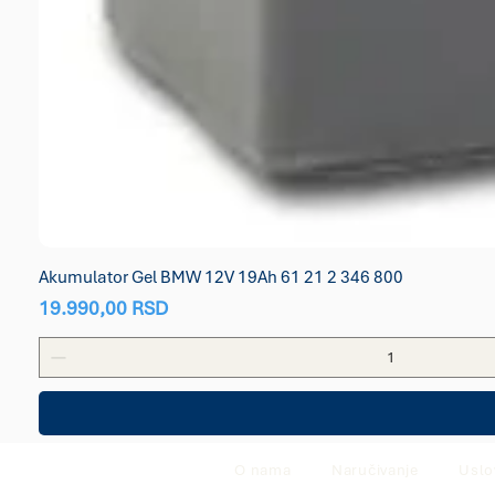
Akumulator Gel BMW 12V 19Ah 61 21 2 346 800
Price
19.990,00 RSD
O nama
Naručivanje
Uslo