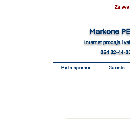
Za sve
Marko
ne P
Internet pro
daja i v
064 82-44-0
Moto oprema
Garmin