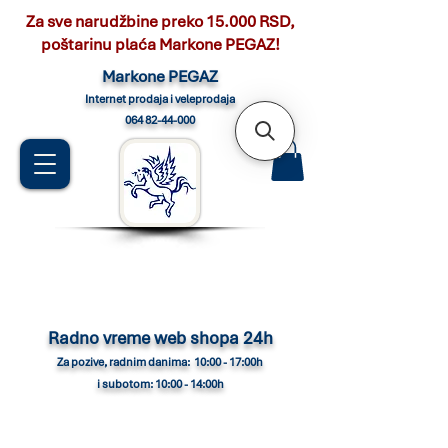
Za sve narudžbine preko 15.000 RSD,
poštarinu plaća Markone PEGAZ!
Marko
ne PEGAZ
Internet pro
daja i veleprodaja
064 82-44-000
Radno vreme web shopa 24h
Za pozive, radnim danima: 10:00 - 17:00h
i subotom: 10:00 - 14:00h