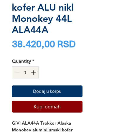
kofer ALU nikl
Monokey 44L
ALA44A
Price
38.420,00 RSD
Quantity
*
Dodaj u korpu
Kupi odmah
GIVI ALA44A Trekker Alaska
Monokey aluminijumski kofer 