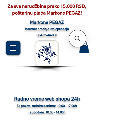
Za sve narudžbine preko 15.000 RSD,
poštarinu plaća Markone PEGAZ!
Marko
ne PEGAZ
Internet pro
daja i veleprodaja
064 82-44-000
Radno vreme web shopa 24h
Za pozive, radnim danima: 10:00 - 17:00h
i subotom: 10:00 - 14:00h