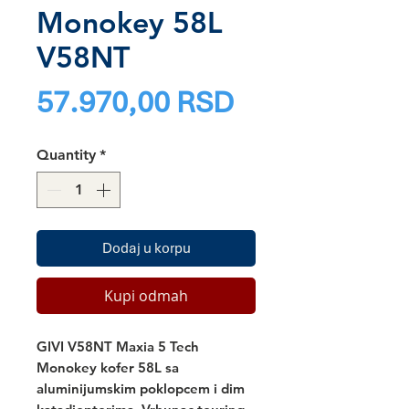
Monokey 58L
V58NT
Price
57.970,00 RSD
Quantity
*
Dodaj u korpu
Kupi odmah
GIVI V58NT Maxia 5 Tech
Monokey kofer 58L sa 
aluminijumskim poklopcem i dim 