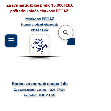
Za sve narudžbine preko 15.000 RSD,
poštarinu plaća Markone PEGAZ!
Marko
ne PEGAZ
Internet pro
daja i veleprodaja
064 82-44-000
Radno vreme web shopa 24h
Za pozive, radnim danima: 10:00 - 17:00h
i subotom: 10:00 - 14:00h