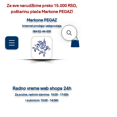
Za sve narudžbine preko 15.000 RSD,
poštarinu plaća Markone PEGAZ!
Marko
ne PEGAZ
Internet pro
daja i veleprodaja
064 82-44-000
Radno vreme web shopa 24h
Za pozive, radnim danima: 10:00 - 17:00h
i subotom: 10:00 - 14:00h