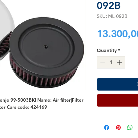
092B
SKU: ML-092B
13.300,0
Quantity
*
šćenje 99-5003BK! Name: Air filter|Filter 
nter Cars code: 424169