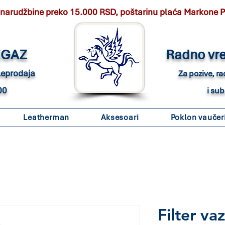
 narudžbine preko 15.000 RSD, poštarinu plaća Markone 
EGAZ
Radno vr
eleprodaja
Za pozive, r
00
i su
Leatherman
Aksesoari
Poklon vaučer
Filter v