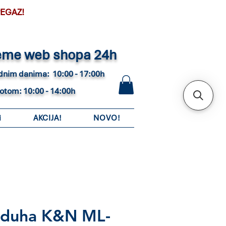
PEGAZ!
eme web shopa 24h
adnim danima: 10:00 - 17:00h
botom: 10:00 - 14:00h
i
AKCIJA!
NOVO!
azduha K&N ML-