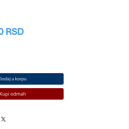
Price
0 RSD
Dodaj u korpu
Kupi odmah