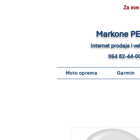
Za sve
Marko
ne P
Internet pro
daja i v
064 82-44-0
Moto oprema
Garmin