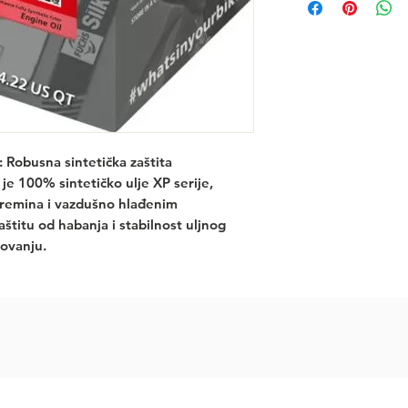
Robusna sintetička zaštita
je 100% sintetičko ulje XP serije,
remina i vazdušno hlađenim
štitu od habanja i stabilnost uljnog
ovanju.