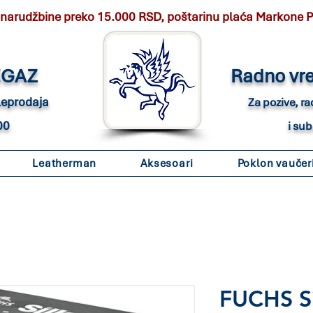
 narudžbine preko 15.000 RSD, poštarinu plaća Markone 
EGAZ
Radno vr
eleprodaja
Za pozive, r
00
i su
Leatherman
Aksesoari
Poklon vaučer
FUCHS Si