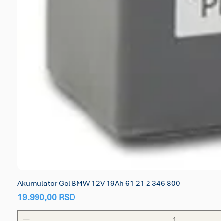
Akumulator Gel BMW 12V 19Ah 61 21 2 346 800
Price
19.990,00 RSD