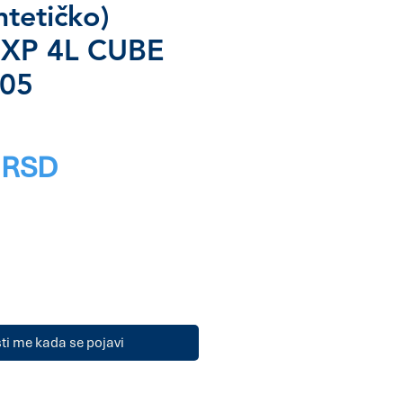
ntetičko)
 XP 4L CUBE
05
Price
 RSD
i me kada se pojavi