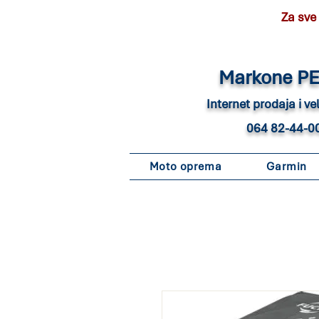
Za sve
Marko
ne P
Internet pro
daja i v
064 82-44-0
Moto oprema
Garmin