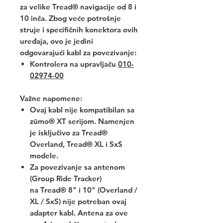
za velike Tread® navigacije od 8 i
10 inča. Zbog veće potrošnje
struje i specifičnih konektora ovih
uređaja, ovo je jedini
odgovarajući kabl za povezivanje:
Kontrolera na upravljaču
010-
02974-00
Važne napomene:
Ovaj kabl nije kompatibilan sa
zūmo® XT serijom. Namenjen
je isključivo za Tread®
Overland, Tread® XL i SxS
modele.
Za povezivanje sa antenom
(Group Ride Tracker)
na Tread® 8" i 10" (Overland /
XL / SxS) nije potreban ovaj
adapter kabl. Antena za ove