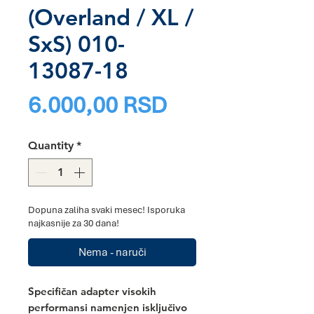
(Overland / XL /
SxS) 010-
13087-18
Price
6.000,00 RSD
Quantity
*
Dopuna zaliha svaki mesec! Isporuka
najkasnije za 30 dana!
Nema - naruči
Specifičan adapter visokih
performansi namenjen isključivo