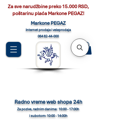
Za sve narudžbine preko 15.000 RSD,
poštarinu plaća Markone PEGAZ!
Marko
ne PEGAZ
Internet pro
daja i veleprodaja
064 82-44-000
Radno vreme web shopa 24h
Za pozive, radnim danima: 10:00 - 17:00h
i subotom: 10:00 - 14:00h