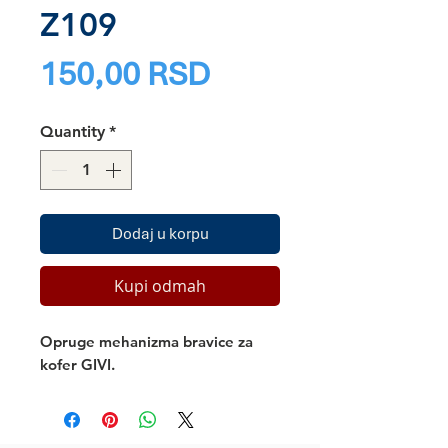
Z109
Price
150,00 RSD
Quantity
*
Dodaj u korpu
Kupi odmah
Opruge mehanizma bravice za
kofer GIVI.