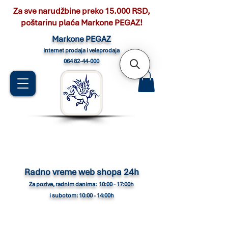
Za sve narudžbine preko 15.000 RSD,
poštarinu plaća Markone PEGAZ!
Marko
ne PEGAZ
Internet pro
daja i veleprodaja
064 82-44-000
Radno vreme web shopa 24h
Za pozive, radnim danima: 10:00 - 17:00h
i subotom: 10:00 - 14:00h