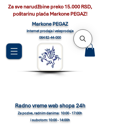
Za sve narudžbine preko 15.000 RSD,
poštarinu plaća Markone PEGAZ!
Marko
ne PEGAZ
Internet pro
daja i veleprodaja
064 82-44-000
Radno vreme web shopa 24h
Za pozive, radnim danima: 10:00 - 17:00h
i subotom: 10:00 - 14:00h