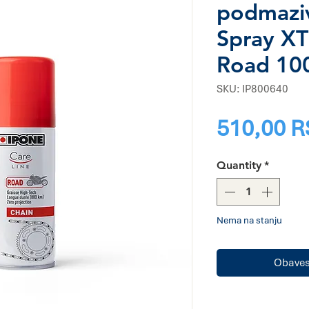
podmaziv
Spray X
Road 10
SKU: IP800640
510,00 
Quantity
*
Nema na stanju
Obavest