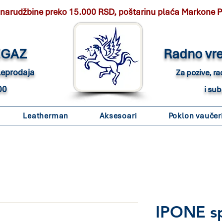
 narudžbine preko 15.000 RSD, poštarinu plaća Markone 
EGAZ
Radno vr
eleprodaja
Za pozive, r
00
i su
Leatherman
Aksesoari
Poklon vaučer
IPONE sp