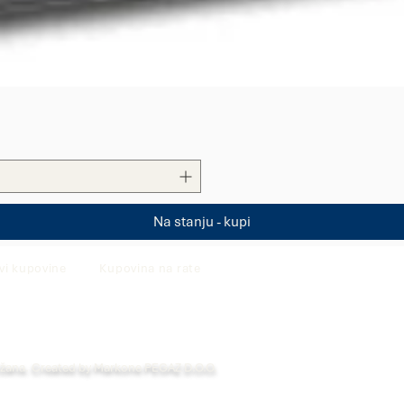
Quick View
Na stanju - kupi
vi kupovine
Kupovina na rate
ržana. Created by Markone PEGAZ D.O.O.