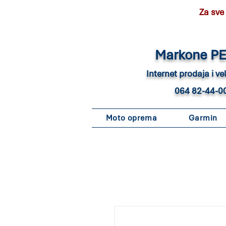
Za sve
Marko
ne P
Internet pro
daja i v
064 82-44-0
Moto oprema
Garmin