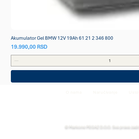
Akumulator Gel BMW 12V 19Ah 61 21 2 346 800
Price
19.990,00 RSD
O nama
Naručivanje
Uslo
© Markone PEGAZ D.O.O. Sva prava zad