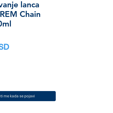
anje lanca
TREM Chain
0ml
Price
RSD
i me kada se pojavi