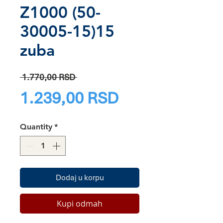
Z1000 (50-
30005-15)15
zuba
Regular
 1.770,00 RSD 
Price
Sale
1.239,00 RSD
Price
Quantity
*
Dodaj u korpu
Kupi odmah