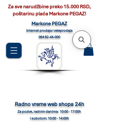
Za sve narudžbine preko 15.000 RSD,
poštarinu plaća Markone PEGAZ!
Marko
ne PEGAZ
Internet pro
daja i veleprodaja
064 82-44-000
Radno vreme web shopa 24h
Za pozive, radnim danima: 10:00 - 17:00h
i subotom: 10:00 - 14:00h