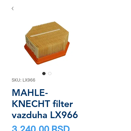
SKU: LX966
MAHLE-
KNECHT filter
vazduha LX966
Price
3.240,00 RSD