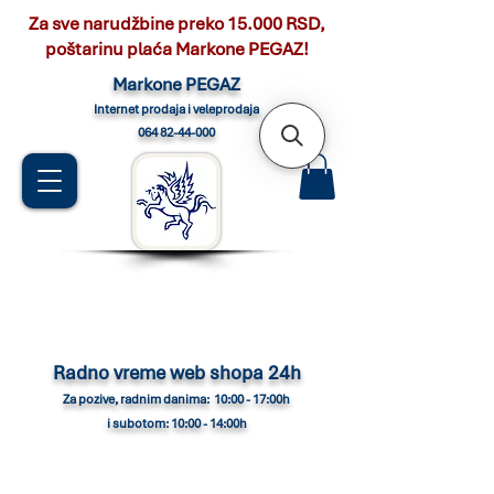
Za sve narudžbine preko 15.000 RSD,
poštarinu plaća Markone PEGAZ!
Marko
ne PEGAZ
Internet pro
daja i veleprodaja
064 82-44-000
Radno vreme web shopa 24h
Za pozive, radnim danima: 10:00 - 17:00h
i subotom: 10:00 - 14:00h