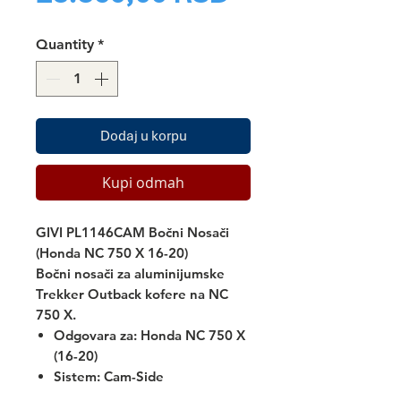
Quantity
*
Dodaj u korpu
Kupi odmah
GIVI PL1146CAM Bočni Nosači
(Honda NC 750 X 16-20)
Bočni nosači za aluminijumske
Trekker Outback
kofere na NC
750 X.
Odgovara za:
Honda NC 750 X
(16-20)
Sistem: Cam-Side