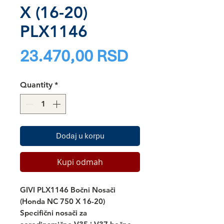
X (16-20)
PLX1146
Price
23.470,00 RSD
Quantity
*
Dodaj u korpu
Kupi odmah
GIVI PLX1146 Bočni Nosači
(Honda NC 750 X 16-20)
Specifični nosači za