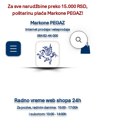
Za sve narudžbine preko 15.000 RSD,
poštarinu plaća Markone PEGAZ!
Marko
ne PEGAZ
Internet pro
daja i veleprodaja
064 82-44-000
Radno vreme web shopa 24h
Za pozive, radnim danima: 10:00 - 17:00h
i subotom: 10:00 - 14:00h