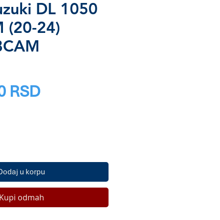
uzuki DL 1050
 (20-24)
8CAM
M
Price
0 RSD
Dodaj u korpu
Kupi odmah