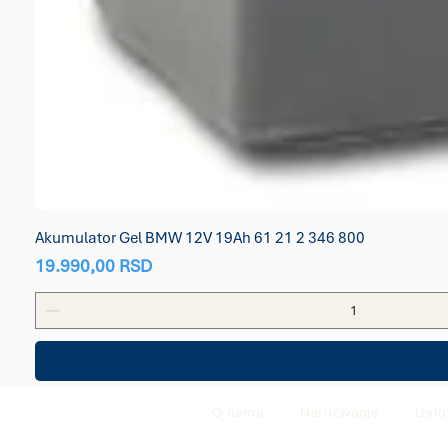
Akumulator Gel BMW 12V 19Ah 61 21 2 346 800
Price
19.990,00 RSD
O nama
Naručivanje
Uslo