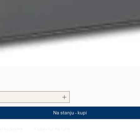
Quick View
Na stanju - kupi
vi kupovine
Kupovina na rate