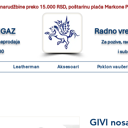
 narudžbine preko 15.000 RSD, poštarinu plaća Markone 
EGAZ
Radno vr
eleprodaja
Za pozive, r
00
i su
Leatherman
Aksesoari
Poklon vaučer
GIVI nos