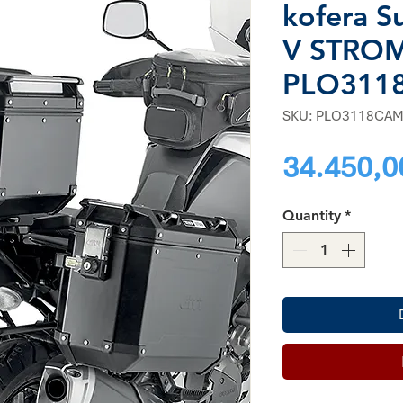
kofera S
V STROM
PLO311
SKU: PLO3118CA
34.450,0
Quantity
*