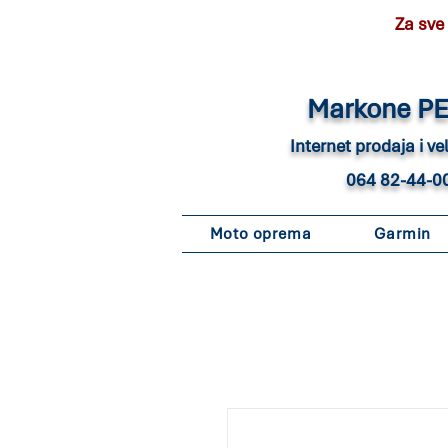
Za sve
Marko
ne P
Internet pro
daja i v
064 82-44-0
Moto oprema
Garmin