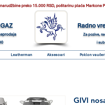
 narudžbine preko 15.000 RSD, poštarinu plaća Markone 
EGAZ
Radno vr
eleprodaja
Za pozive, r
00
i su
Leatherman
Aksesoari
Poklon vaučer
GIVI nos