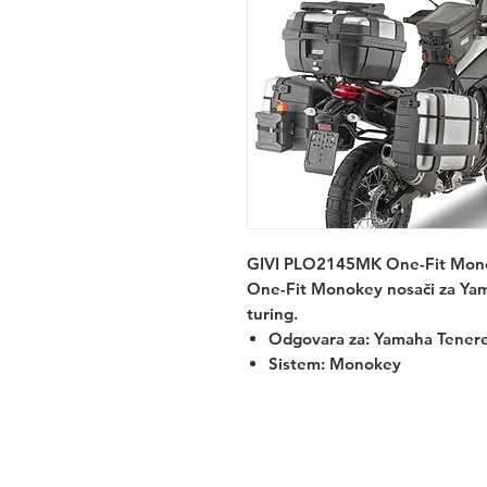
GIVI PLO2145MK One-Fit Mono
One-Fit Monokey
nosači za Yam
turing.
Odgovara za:
Yamaha Tenere
Sistem: Monokey