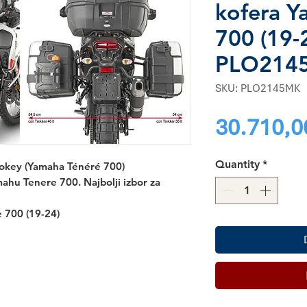
kofera Y
700 (19-
PLO214
SKU: PLO2145MK
30.710,0
Quantity
*
key (Yamaha Ténéré 700)
ahu Tenere 700. Najbolji izbor za
 700 (19-24)