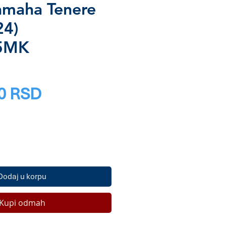
amaha Tenere
24)
5MK
Price
0 RSD
Dodaj u korpu
Kupi odmah