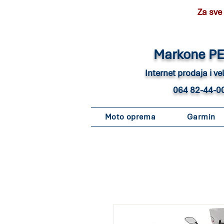
Za sve
Marko
ne P
Internet pro
daja i v
064 82-44-0
Moto oprema
Garmin