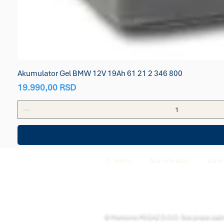
Akumulator Gel BMW 12V 19Ah 61 21 2 346 800
Price
19.990,00 RSD
O nama
Naručivanje
Uslo
© Markone PEGAZ D.O.O. Sva prava zad