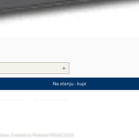
Quick View
Na stanju - kupi
vi kupovine
Kupovina na rate
ržana. Created by Markone PEGAZ D.O.O.