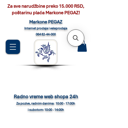
Za sve narudžbine preko 15.000 RSD,
poštarinu plaća Markone PEGAZ!
Marko
ne PEGAZ
Internet pro
daja i veleprodaja
064 82-44-000
Radno vreme web shopa 24h
Za pozive, radnim danima: 10:00 - 17:00h
i subotom: 10:00 - 14:00h