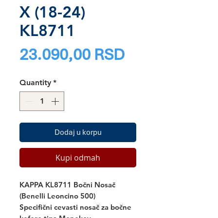
X (18-24)
KL8711
Price
23.090,00 RSD
Quantity
*
Dodaj u korpu
Kupi odmah
KAPPA KL8711 Bočni Nosač
(Benelli Leoncino 500)
Specifični cevasti nosač za bočne