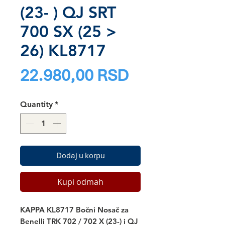
(23- ) QJ SRT
700 SX (25 >
26) KL8717
Price
22.980,00 RSD
Quantity
*
Dodaj u korpu
Kupi odmah
KAPPA KL8717 Bočni Nosač za
Benelli TRK 702 / 702 X (23-) i QJ