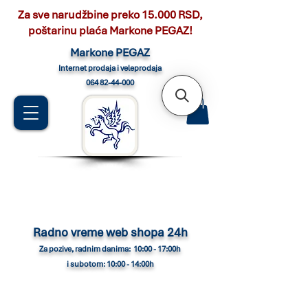
Za sve narudžbine preko 15.000 RSD,
poštarinu plaća Markone PEGAZ!
Marko
ne PEGAZ
Internet pro
daja i veleprodaja
064 82-44-000
Radno vreme web shopa 24h
Za pozive, radnim danima: 10:00 - 17:00h
i subotom: 10:00 - 14:00h