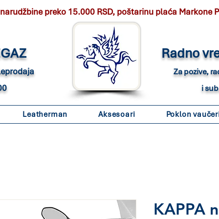
 narudžbine preko 15.000 RSD, poštarinu plaća Markone 
EGAZ
Radno vr
eleprodaja
Za pozive, r
00
i su
Leatherman
Aksesoari
Poklon vaučer
KAPPA n