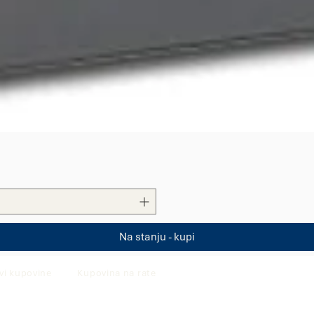
Quick View
Na stanju - kupi
vi kupovine
Kupovina na rate