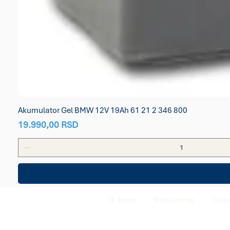
Akumulator Gel BMW 12V 19Ah 61 21 2 346 800
Price
19.990,00 RSD
O nama
Naručivanje
Uslo