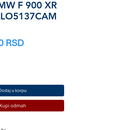
BMW F 900 XR
 KLO5137CAM
M
Price
0 RSD
Dodaj u korpu
Kupi odmah