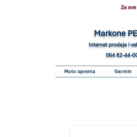
Za sve
Marko
ne P
Internet pro
daja i v
064 82-44-0
Moto oprema
Garmin