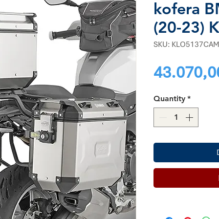
kofera 
(20-23)
SKU: KLO5137CA
43.070,0
Quantity
*