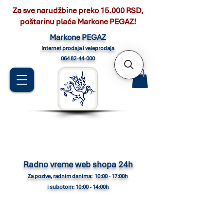
Za sve narudžbine preko 15.000 RSD,
poštarinu plaća Markone PEGAZ!
Marko
ne PEGAZ
Internet pro
daja i veleprodaja
064 82-44-000
Radno vreme web shopa 24h
Za pozive, radnim danima: 10:00 - 17:00h
i subotom: 10:00 - 14:00h