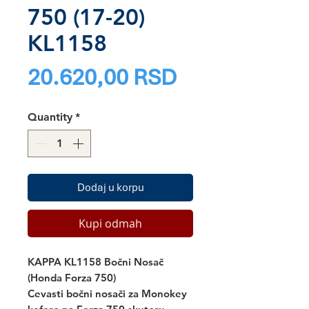
750 (17-20)
KL1158
Price
20.620,00 RSD
Quantity
*
Dodaj u korpu
Kupi odmah
KAPPA KL1158 Bočni Nosač
(Honda Forza 750)
Cevasti bočni nosači za Monokey