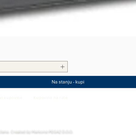
Quick View
Na stanju - kupi
vi kupovine
Kupovina na rate
ržana. Created by Markone PEGAZ D.O.O.