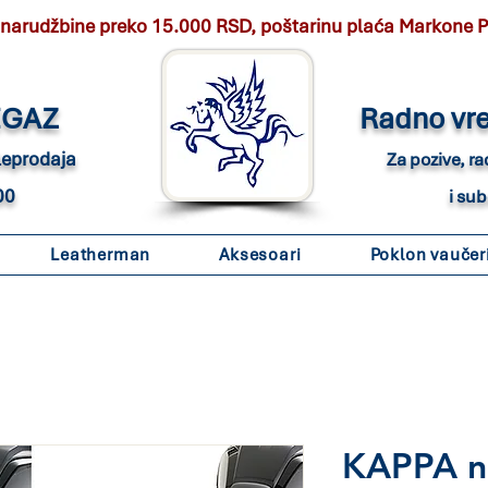
 narudžbine preko 15.000 RSD, poštarinu plaća Markone 
EGAZ
Radno vr
eleprodaja
Za pozive, r
00
i su
Leatherman
Aksesoari
Poklon vaučer
KAPPA n