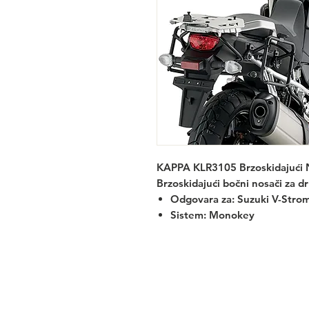
KAPPA KLR3105 Brzoskidajući N
Brzoskidajući bočni nosači za 
Odgovara za:
Suzuki V-Strom
Sistem: Monokey