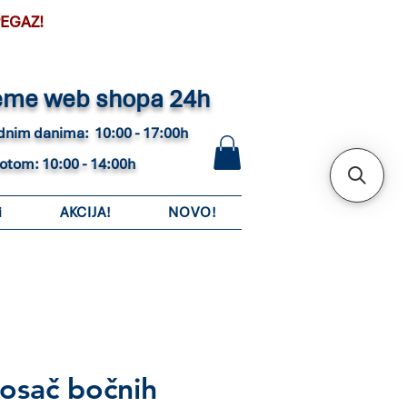
PEGAZ!
eme web shopa 24h
adnim danima: 10:00 - 17:00h
botom: 10:00 - 14:00h
i
AKCIJA!
NOVO!
osač bočnih