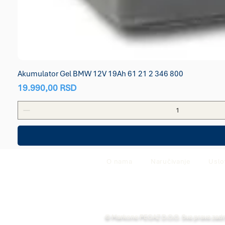
Akumulator Gel BMW 12V 19Ah 61 21 2 346 800
Price
19.990,00 RSD
O nama
Naručivanje
Uslo
© Markone PEGAZ D.O.O. Sva prava zad