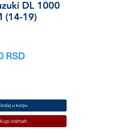
uzuki DL 1000
 (14-19)
5
Price
0 RSD
Dodaj u korpu
Kupi odmah