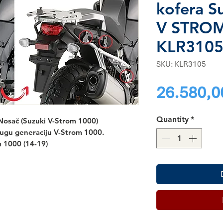
kofera S
V STROM
KLR310
SKU: KLR3105
26.580,0
Quantity
*
osač (Suzuki V-Strom 1000)
drugu generaciju V-Strom 1000.
 1000 (14-19)