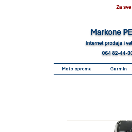
Za sve
Marko
ne P
Internet pro
daja i v
064 82-44-0
Moto oprema
Garmin