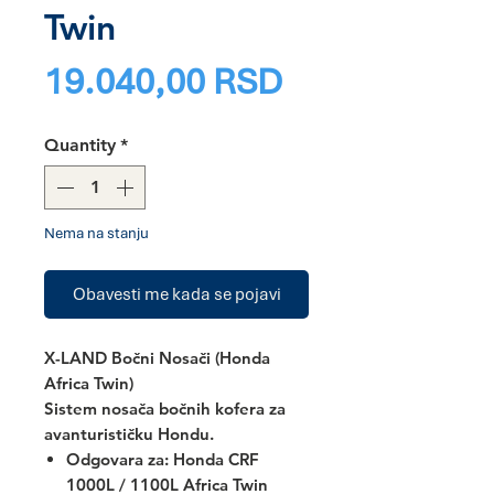
Twin
Price
19.040,00 RSD
Quantity
*
Nema na stanju
Obavesti me kada se pojavi
X-LAND Bočni Nosači (Honda
Africa Twin)
Sistem nosača bočnih kofera za
avanturističku Hondu.
Odgovara za:
Honda CRF
1000L / 1100L Africa Twin