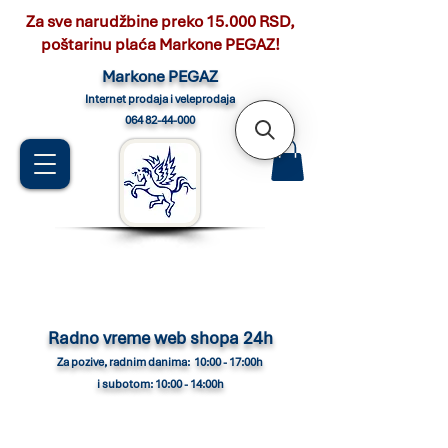
Za sve narudžbine preko 15.000 RSD,
poštarinu plaća Markone PEGAZ!
Marko
ne PEGAZ
Internet pro
daja i veleprodaja
064 82-44-000
Radno vreme web shopa 24h
Za pozive, radnim danima: 10:00 - 17:00h
i subotom: 10:00 - 14:00h