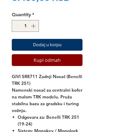
Quantity
*
Dodaj u korpu
Kupi odmah
GIVI SR8711 Zadnji Nosač (Benelli
TRK 251)
Namenski nosač za centralni kofer
na malom TRK modelu. Pruža
stabilnu bazu za gradsku i turing
vožnju.
Odgovara za:
Benelli TRK 251
(19-24)
Sistem: Monokey / Monolock