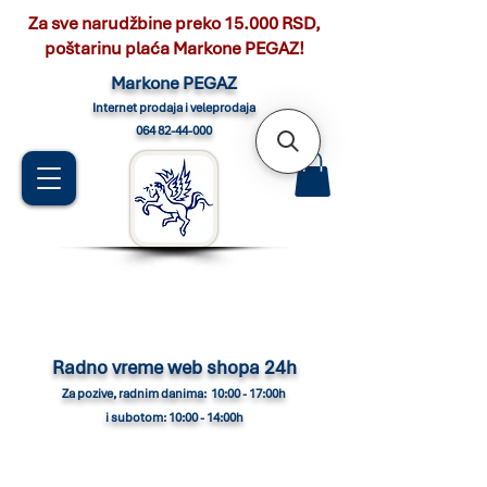
Za sve narudžbine preko 15.000 RSD,
poštarinu plaća Markone PEGAZ!
Marko
ne PEGAZ
Internet pro
daja i veleprodaja
064 82-44-000
Radno vreme web shopa 24h
Za pozive, radnim danima: 10:00 - 17:00h
i subotom: 10:00 - 14:00h