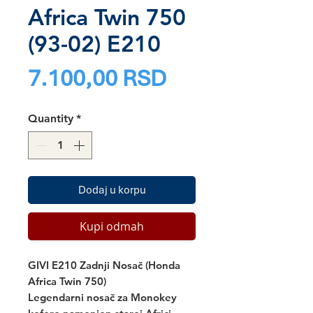
Africa Twin 750
(93-02) E210
Price
7.100,00 RSD
Quantity
*
Dodaj u korpu
Kupi odmah
GIVI E210 Zadnji Nosač (Honda
Africa Twin 750)
Legendarni nosač za Monokey