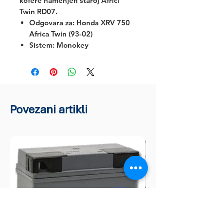
kofere namenjen staroj Africi
Twin RD07.
Odgovara za:
Honda XRV 750
Africa Twin (93-02)
Sistem: Monokey
Povezani artikli