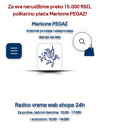
Za sve narudžbine preko 15.000 RSD,
poštarinu plaća Markone PEGAZ!
Marko
ne PEGAZ
Internet pro
daja i veleprodaja
064 82-44-000
Radno vreme web shopa 24h
Za pozive, radnim danima: 10:00 - 17:00h
i subotom: 10:00 - 14:00h