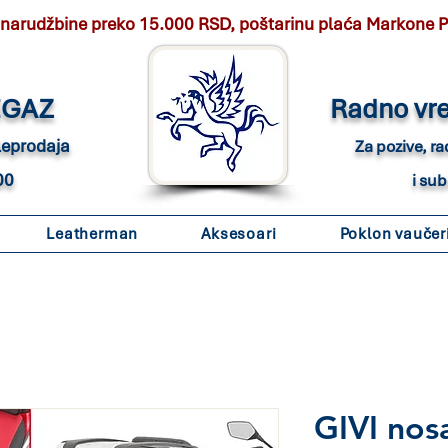
 narudžbine preko 15.000 RSD, poštarinu plaća Markone 
EGAZ
Radno vr
eleprodaja
Za pozive, r
00
i su
Leatherman
Aksesoari
Poklon vaučer
GIVI nos