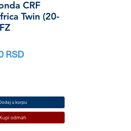
Honda CRF
rica Twin (20-
9FZ
Price
0 RSD
Dodaj u korpu
Kupi odmah