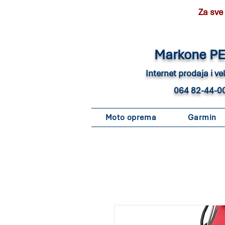
Za sve
Marko
ne P
Internet pro
daja i v
064 82-44-0
Moto oprema
Garmin