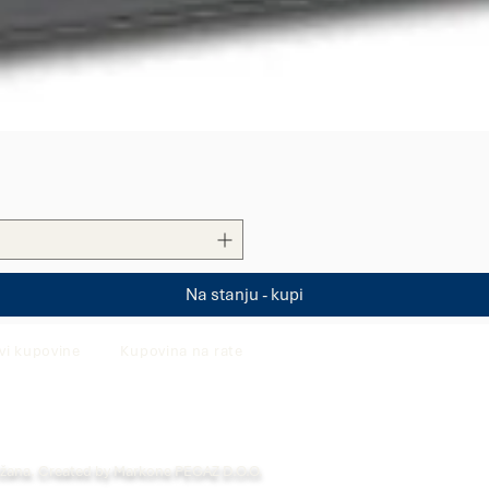
Quick View
Na stanju - kupi
vi kupovine
Kupovina na rate
ržana. Created by Markone PEGAZ D.O.O.