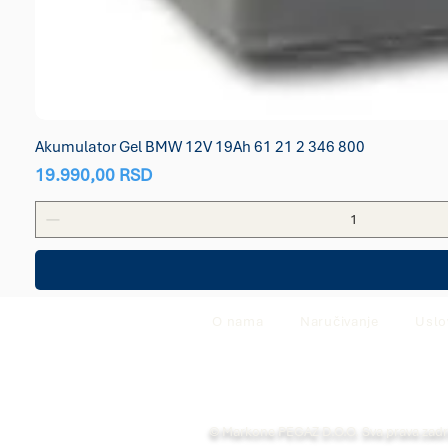
Akumulator Gel BMW 12V 19Ah 61 21 2 346 800
Price
19.990,00 RSD
O nama
Naručivanje
Uslo
© Markone PEGAZ D.O.O. Sva prava zad