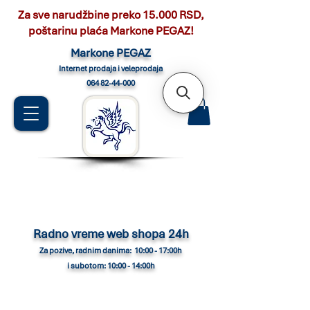
Za sve narudžbine preko 15.000 RSD,
poštarinu plaća Markone PEGAZ!
Marko
ne PEGAZ
Internet pro
daja i veleprodaja
064 82-44-000
Radno vreme web shopa 24h
Za pozive, radnim danima: 10:00 - 17:00h
i subotom: 10:00 - 14:00h