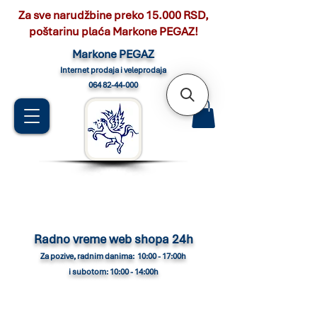
Za sve narudžbine preko 15.000 RSD,
poštarinu plaća Markone PEGAZ!
Marko
ne PEGAZ
Internet pro
daja i veleprodaja
064 82-44-000
Radno vreme web shopa 24h
Za pozive, radnim danima: 10:00 - 17:00h
i subotom: 10:00 - 14:00h