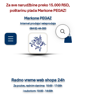
Za sve narudžbine preko 15.000 RSD,
poštarinu plaća Markone PEGAZ!
Marko
ne PEGAZ
Internet pro
daja i veleprodaja
064 82-44-000
Radno vreme web shopa 24h
Za pozive, radnim danima: 10:00 - 17:00h
i subotom: 10:00 - 14:00h