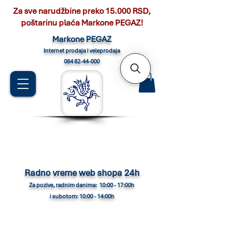
Za sve narudžbine preko 15.000 RSD,
poštarinu plaća Markone PEGAZ!
Marko
ne PEGAZ
Internet pro
daja i veleprodaja
064 82-44-000
Radno vreme web shopa 24h
Za pozive, radnim danima: 10:00 - 17:00h
i subotom: 10:00 - 14:00h