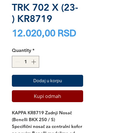
TRK 702 X (23-
) KR8719
Price
12.020,00 RSD
Quantity
*
Dodaj u korpu
Kupi odmah
KAPPA KR8719 Zadnji Nosač
(Benelli BKX 250 / S)
Specifični nosač za centralni kofer