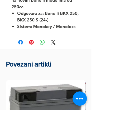
na novim Benelli modelima od
250cc.
Odgovara za:
Benelli BKX 250,
BKX 250 S (24-)
Sistem: Monokey / Monolock
Povezani artikli