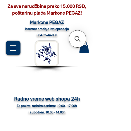
Za sve narudžbine preko 15.000 RSD,
poštarinu plaća Markone PEGAZ!
Marko
ne PEGAZ
Internet pro
daja i veleprodaja
064 82-44-000
Radno vreme web shopa 24h
Za pozive, radnim danima: 10:00 - 17:00h
i subotom: 10:00 - 14:00h