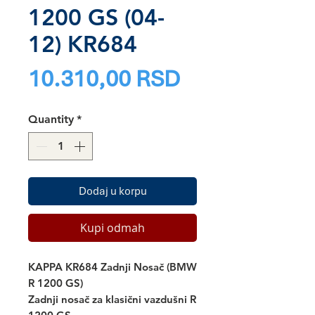
1200 GS (04-
12) KR684
Price
10.310,00 RSD
Quantity
*
Dodaj u korpu
Kupi odmah
KAPPA KR684 Zadnji Nosač (BMW
R 1200 GS)
Zadnji nosač za klasični vazdušni R