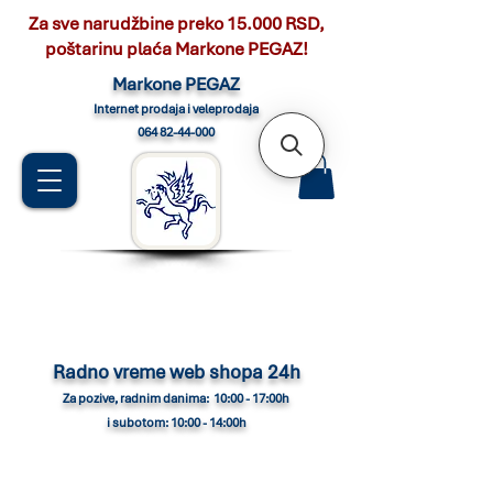
Za sve narudžbine preko 15.000 RSD,
poštarinu plaća Markone PEGAZ!
Marko
ne PEGAZ
Internet pro
daja i veleprodaja
064 82-44-000
Radno vreme web shopa 24h
Za pozive, radnim danima: 10:00 - 17:00h
i subotom: 10:00 - 14:00h