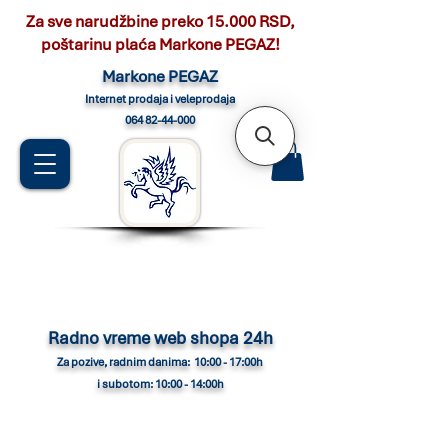
Za sve narudžbine preko 15.000 RSD,
poštarinu plaća Markone PEGAZ!
Marko
ne PEGAZ
Internet pro
daja i veleprodaja
064 82-44-000
Radno vreme web shopa 24h
Za pozive, radnim danima: 10:00 - 17:00h
i subotom: 10:00 - 14:00h