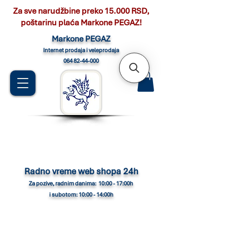
Za sve narudžbine preko 15.000 RSD,
poštarinu plaća Markone PEGAZ!
Marko
ne PEGAZ
Internet pro
daja i veleprodaja
064 82-44-000
Radno vreme web shopa 24h
Za pozive, radnim danima: 10:00 - 17:00h
i subotom: 10:00 - 14:00h