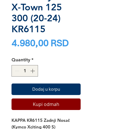
X-Town 125
300 (20-24)
KR6115
Price
4.980,00 RSD
Quantity
*
Dodaj u korpu
Kupi odmah
KAPPA KR6115 Zadnji Nosač
(Kymco Xciting 400 S)