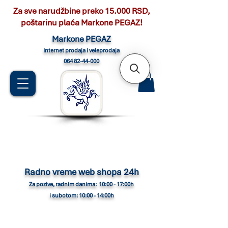
Za sve narudžbine preko 15.000 RSD,
poštarinu plaća Markone PEGAZ!
Marko
ne PEGAZ
Internet pro
daja i veleprodaja
064 82-44-000
Radno vreme web shopa 24h
Za pozive, radnim danima: 10:00 - 17:00h
i subotom: 10:00 - 14:00h