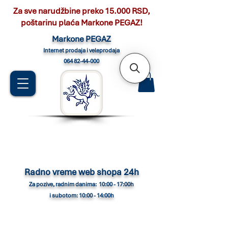
Za sve narudžbine preko 15.000 RSD,
poštarinu plaća Markone PEGAZ!
Marko
ne PEGAZ
Internet pro
daja i veleprodaja
064 82-44-000
Radno vreme web shopa 24h
Za pozive, radnim danima: 10:00 - 17:00h
i subotom: 10:00 - 14:00h