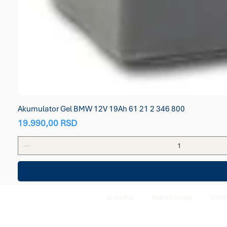
Akumulator Gel BMW 12V 19Ah 61 21 2 346 800
Price
19.990,00 RSD
O nama
Naručivanje
Uslo