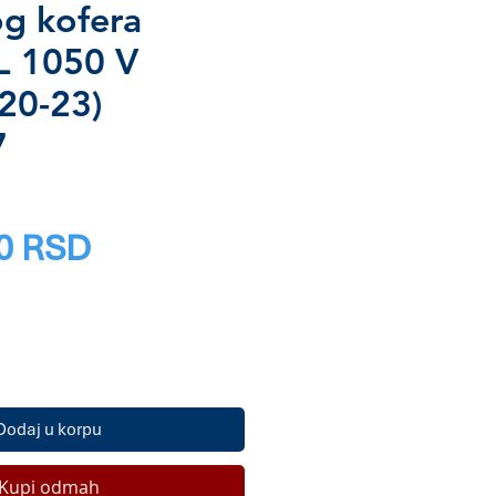
og kofera
L 1050 V
20-23)
7
Price
0 RSD
Dodaj u korpu
Kupi odmah