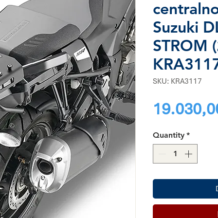
centraln
Suzuki D
STROM (
KRA311
SKU: KRA3117
19.030,0
Quantity
*