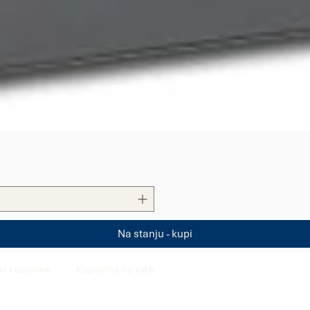
Quick View
Na stanju - kupi
vi kupovine
Kupovina na rate