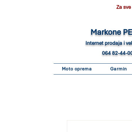
Za sve
Marko
ne P
Internet pro
daja i v
064 82-44-0
Moto oprema
Garmin