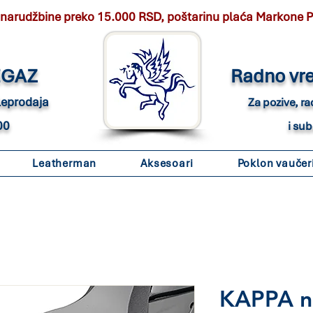
 narudžbine preko 15.000 RSD, poštarinu plaća Markone 
EGAZ
Radno vr
eleprodaja
Za pozive, r
00
i su
Leatherman
Aksesoari
Poklon vaučer
KAPPA n