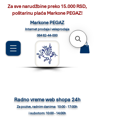
Za sve narudžbine preko 15.000 RSD,
poštarinu plaća Markone PEGAZ!
Marko
ne PEGAZ
Internet pro
daja i veleprodaja
064 82-44-000
Radno vreme web shopa 24h
Za pozive, radnim danima: 10:00 - 17:00h
i subotom: 10:00 - 14:00h