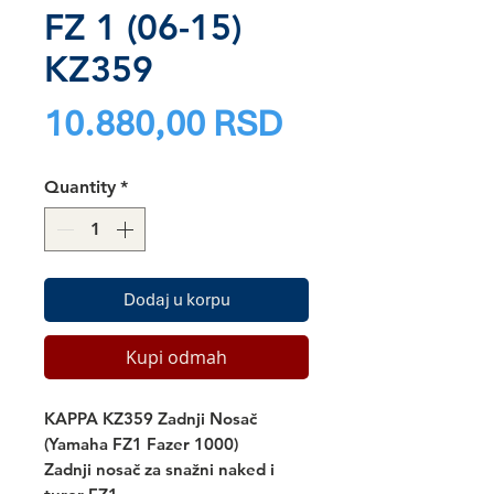
FZ 1 (06-15)
KZ359
Price
10.880,00 RSD
Quantity
*
Dodaj u korpu
Kupi odmah
KAPPA KZ359 Zadnji Nosač
(Yamaha FZ1 Fazer 1000)
Zadnji nosač za snažni naked i