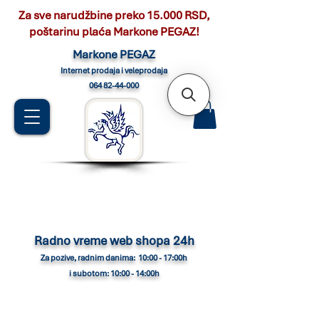
Za sve narudžbine preko 15.000 RSD,
poštarinu plaća Markone PEGAZ!
Marko
ne PEGAZ
Internet pro
daja i veleprodaja
064 82-44-000
Radno vreme web shopa 24h
Za pozive, radnim danima: 10:00 - 17:00h
i subotom: 10:00 - 14:00h