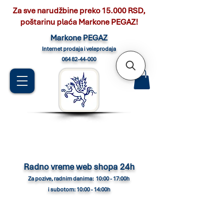
Za sve narudžbine preko 15.000 RSD,
poštarinu plaća Markone PEGAZ!
Marko
ne PEGAZ
Internet pro
daja i veleprodaja
064 82-44-000
Radno vreme web shopa 24h
Za pozive, radnim danima: 10:00 - 17:00h
i subotom: 10:00 - 14:00h