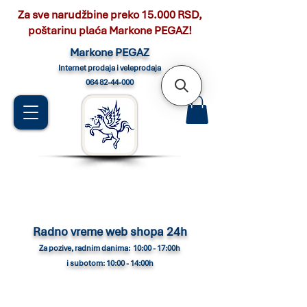
Za sve narudžbine preko 15.000 RSD,
poštarinu plaća Markone PEGAZ!
Marko
ne PEGAZ
Internet pro
daja i veleprodaja
064 82-44-000
Radno vreme web shopa 24h
Za pozive, radnim danima: 10:00 - 17:00h
i subotom: 10:00 - 14:00h